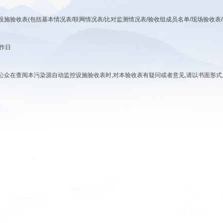
设施验收表
(
包括基本情况表
/
联网情况表
/
比对监测情况表
/
验收组成员名单
/
现场验收表
/
作日
公众在查阅本污染源自动监控设施验收表时
,
对本验收表有疑问或者意见
,
请以书面形式