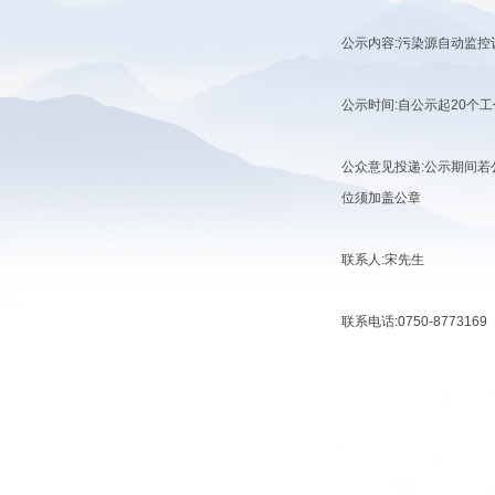
公示内容
:
污染源自动监控
公示时间
:
自公示起
20
个工
公众意见投递
:
公示期间若
位须加盖公章
联系人
:
宋先生
联系电话
:0750-8773169