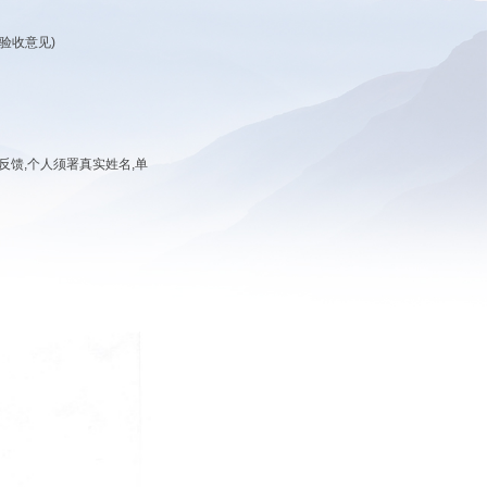
验收意见
)
反馈
,
个人须署真实姓名
,
单