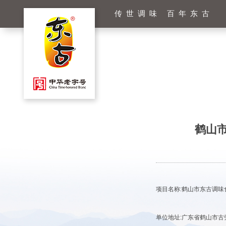
传世调味 百年东古
鹤山
项目名称
:
鹤山市东古调味
单位地址
:
广东省鹤山市古