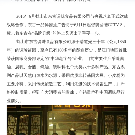
2016年6月鹤山市东古调味食品有限公司与央视八套正式达成
战略合作，东古一品鲜酱油广告将于6月1日起强势登陆CCTV-8，
标志着东古在“品牌升级”的路上又迈出了重要一步。
鹤山市东古调味食品有限公司源于清道光三十年（公元1850
年）的调珍酱园，至今已有160多年的酿造历史，是江门地区首批
荣获国家商务部评定的“中华老字号”企业。目前主要生产酿造酱
油、腐乳、食醋、蚝油、调味料七个大类八十多种产品。东古系
列产品以天然山泉水为水源，采用优质非转基因大豆、小麦粉为
主要原料，采用传统酿造工艺，利用先进的技术设备生产，并严
格控制质量，得到广大消费者的青睐，产销量位列中国调味品行
业前列。