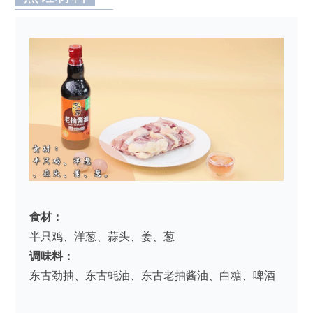
食材：
半只鸡、洋葱、蒜头、姜、葱
调味料：
东古劲抽、东古蚝油、东古老抽酱油、白糖、啤酒