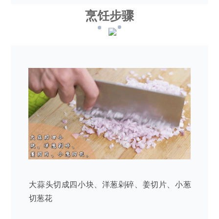
烹饪步骤
大蒜头切成四小块、洋葱剁碎、姜切片、小葱
切葱花