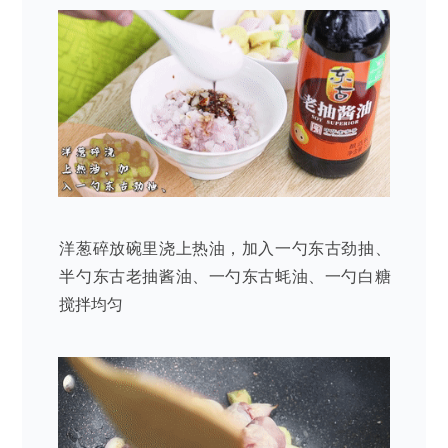
洋葱碎放碗里浇上热油，加入一勺东古劲抽、
半勺东古老抽酱油、一勺东古蚝油、一勺白糖
搅拌均匀