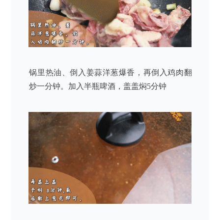
锅里热油、倒入姜蒜洋葱爆香，再倒入鸡肉翻
炒一分钟。加入半瓶啤酒，盖盖焖5分钟