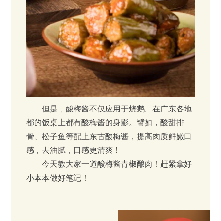
但是，酸梅酱不仅应用于烧鹅。在广东各地
都的饭桌上都有酸梅酱的身影。譬如，酸甜排
骨、松子鱼等配上东古酸梅酱，提高肉质鲜嫩口
感，去油腻，口感更清爽！
今天教大家一道酸梅酱青椒酿肉！赶紧拿好
小本本做好笔记！