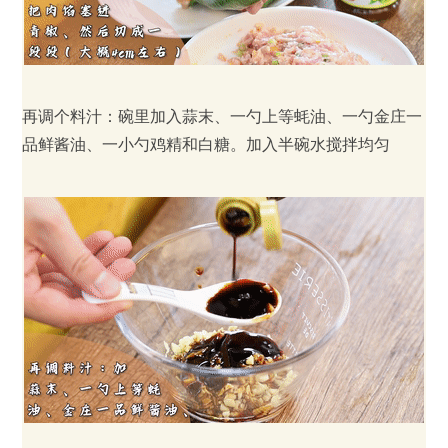
再调个料汁：碗里加入蒜末、一勺上等蚝油、一勺金庄一
品鲜酱油、一小勺鸡精和白糖。加入半碗水搅拌均匀