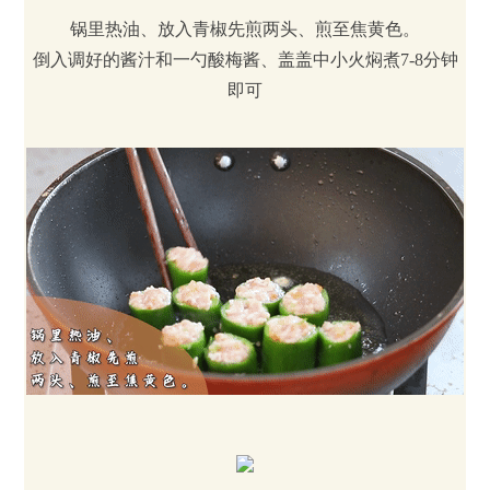
锅里热油、放入青椒先煎两头、煎至焦黄色。
倒入调好的酱汁和一勺酸梅酱、盖盖中小火焖煮7-8分钟
即可