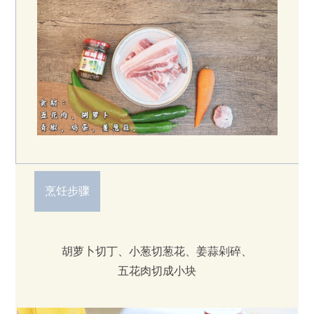
烹饪步骤
胡萝卜切丁、小葱切葱花、姜蒜剁碎、
五花肉切成小块