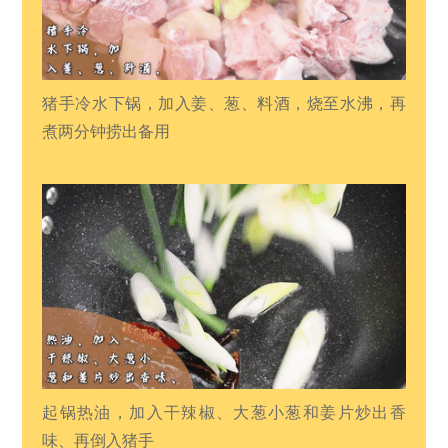
猪手冷水下锅，加入姜、葱、料酒，烧至水沸，再
煮两分钟捞出备用
起锅热油，加入干辣椒、大葱小葱和姜片炒出香
味、再倒入猪手