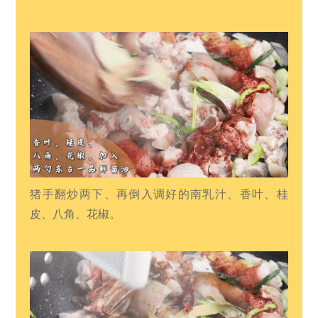
猪手翻炒两下、再倒入调好的南乳汁、香叶、桂
皮、八角、花椒。