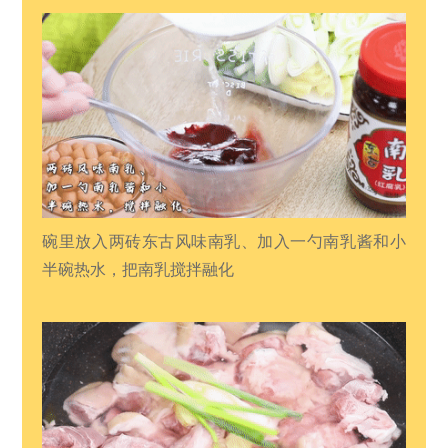
碗里放入两砖东古风味南乳、加入一勺南乳酱和小
半碗热水，把南乳搅拌融化