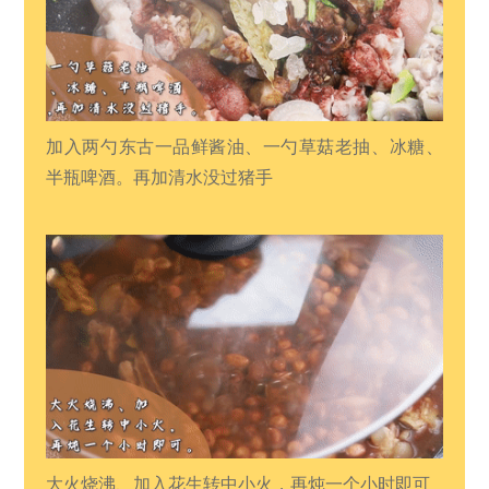
加入两勺东古一品鲜酱油、一勺草菇老抽、冰糖、
半瓶啤酒。再加清水没过猪手
大火烧沸、加入花生转中小火，再炖一个小时即可