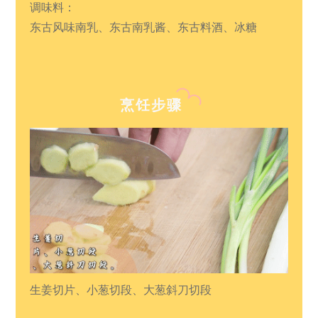
调味料：
东古风味南乳、东古南乳酱、东古料酒、冰糖
烹饪步骤
生姜切片、小葱切段、大葱斜刀切段