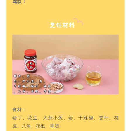
驾驭！
烹饪材料
食材：
猪手、花生、大葱小葱、姜、干辣椒、香叶、桂
皮、八角、花椒、啤酒