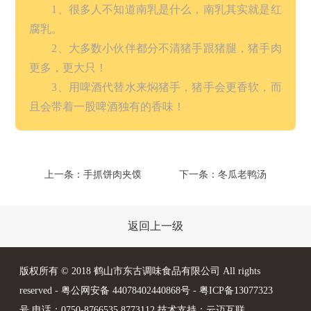
1、很多人不知道南乳是什么，南乳其实就是红
腐乳。
2、大多数小伙伴都分不清猪手跟猪腿，猪手肉
更多，更大只！
3、用啤酒代替水来焖猪手，猪手会更香软，而
且会带着一股啤酒独有的香味！
上一条：手抓饼肉夹馍
下一条：冬瓜老鸭汤
返回上一级
版权所有 © 2018 鹤山市东古调味食品有限公司 All rights
reserved -
粤公网安备 44078402440868号
-
粤ICP备13077323
号
电话：0750-8766535 8773112 技术支持：
云迈互联